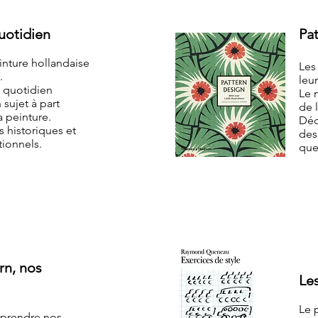
uotidien
Pa
einture hollandaise
Les
.
leu
 quotidien
Le 
sujet à part
de 
a peinture.
Déc
s historiques et
des
tionnels.
que
rn, nos
Les
Le p
mprendre nos