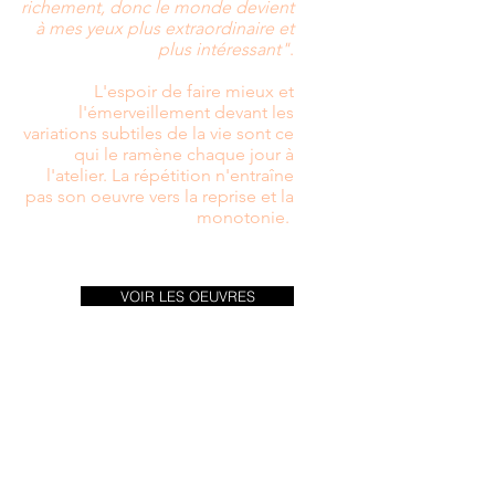
richement, donc le monde devient
à mes yeux plus extraordinaire et
plus intéressant"
.
L'espoir de faire mieux et
l'émerveillement devant les
variations subtiles de la vie sont ce
qui le ramène chaque jour à
l'atelier. La répétition n'entraîne
pas son oeuvre vers la reprise et la
monotonie.
VOIR LES OEUVRES