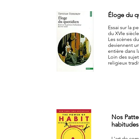
Éloge du q
Essai sur la p
du XVIe siècle
Les scènes du
deviennent un 
entière dans l
Loin des sujet
religieux tradi
Nos Patte
habitudes
L'art de co