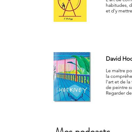
habitudes, 
et d'y mettr
David Ho
Le maître po
la compréhen
l'art et de l
de peintre su
Regarder de
Mes podcasts